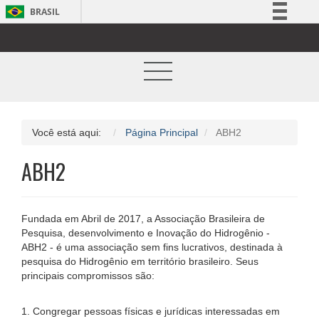
BRASIL
Simplifique!
Comunica BR
Participe
Acesso à informação
Legislação
Você está aqui:
Página Principal
ABH2
Canais
ABH2
Fundada em Abril de 2017, a Associação Brasileira de
Pesquisa, desenvolvimento e Inovação do Hidrogênio -
ABH2 - é uma associação sem fins lucrativos, destinada à
pesquisa do Hidrogênio em território brasileiro. Seus
principais compromissos são:
1. Congregar pessoas físicas e jurídicas interessadas em